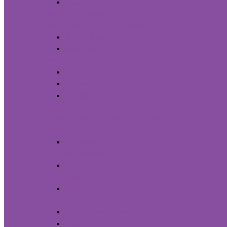
Показать все
Желатин, крахмал
Какао-порошок, какао масло
10-12% жира
Какао-масло
Кандурины
Блески
Блёстки
Плотные
КМЦ (СМС), Загустители
Кокосовая
стружка,кокосовое молоко, масло
Мастика
Top Decor (Топ Декор)
цветочная и для обтяжки
Для лепки Model paste
(Модельная паста)
Для лепки Princess Paste
(Принцесса)
Для обтяжки "Сладкий Шёлк"
Показать все