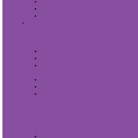
Глазурь Темная
Молочный шоколад
Показать все
Инструменты
23 Февраля
Ацетатная пленка
Валики
Венчики
Весы
Всё для
рисования.
Кисти
Наборы кистей
Фломастеры
Вырубки, плунжеры, штампы.
Плунжеры
Формы для вырезания
Штампы
Гирлянда
Кисти
Коврики
Коврики для айсинга
Крепления в торт
Лопатки
Маты и
подставки для мастичных цветов
Металлические формы
Для тортов