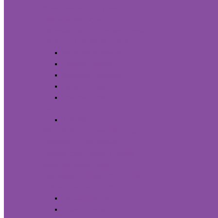
Миндальная, фундучная,
фисташковая мука
Начинки, пасты, пралине
Орехи,
лепестки
Пищевые красители
Водорастворимые
Диоксид Титана
Жирорастворимые
Натуральные
Показать все
Пюре
AGROBAR
Разрыхлитель, лимонная кислота
Сахарная пудра, изомальт
Сливки, сыр, творог
Специи,
ванилин, бобы тонка
Сублимированные ягоды
Сухие
цветы
Шоколад, глазурь
Белый шоколад
Глазурь Белая