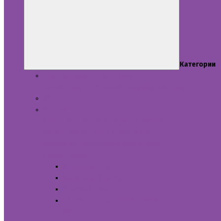
Категории
Акриловые подложки 3 мм
Белые 3 мм
Прозрачные 3 мм
Чёрные 3 мм
АРЕНДА
Ингредиенты
Агар-агар, пектин
Альбумин (яичный
белок), айсинг.
Гели, глазури для
покрытия
Глюкозный и инвертный
сироп,
Декор
Вафельная крошка
Вафельный декор
Рисовый декор
САХАРНЫЕ посыпки, бусинки,
безе